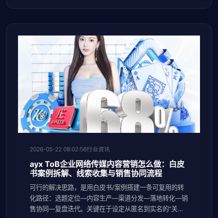
2026-05-22 08:02:56
行业资讯
ayx ToB企业网络传媒内容营销怎么做：白皮
书案例拆解、线索收集与销售协同流程
可行的解决思路，是用白皮书/案例搭建一条可复用的转
化路径：选题定位—内容生产—渠道分发—落地转化—销
售协同—复盘迭代。关键在于设定从匿名到实名的“关键