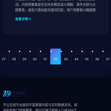
词。内容侧要看是否支持多模态语义理解、事件关联与主
题聚类，避免只靠标题关键词匹配；用户侧要看兴趣建模
查看详情
27
28
29
30
31
32
33
34
35
36
37
开云在线平台提供丰富赛事内容与实时数据支持，涵
盖各类热门体育赛事。用户可通过官网入口或APP下