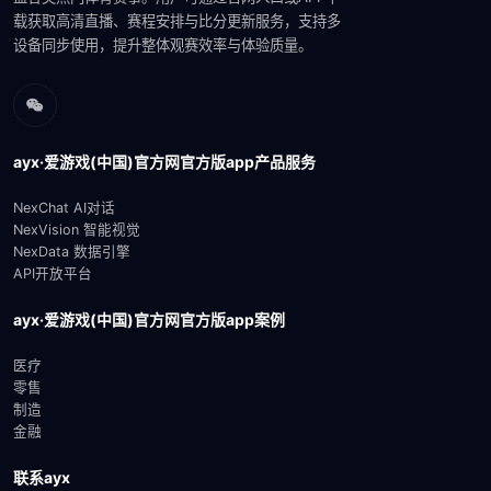
载获取高清直播、赛程安排与比分更新服务，支持多
设备同步使用，提升整体观赛效率与体验质量。
ayx·爱游戏(中国)官方网官方版app产品服务
NexChat AI对话
NexVision 智能视觉
NexData 数据引擎
API开放平台
ayx·爱游戏(中国)官方网官方版app案例
医疗
零售
制造
金融
联系ayx