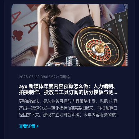
2026-05-23 08:02:52
公司动态
ayx 新媒体年度内容预算怎么做：人力编制、
拍摄制作、投放与工具订阅的拆分模板与测算
方法
更稳的做法，是从业务目标与内容策略出发，先把“内容
产出—渠道分发—转化指标”的链路搭起来，再把预算口
径固定下来。建议在立项时就明确：今年内容服务的核心
目
查看详情