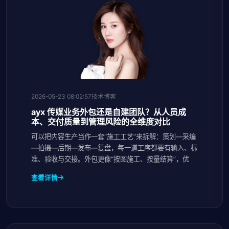
2026-05-23 08:02:57
技术博客
ayx 传媒业务外包还是自建团队？从人员成
本、交付质量到管理风险的全维度对比
可以把内容生产当作一套“施工工艺”来拆解：策划—采编
—拍摄—后期—发布—复盘，每一道工序都要有输入、标
准、验收与交接。外包更像“按图施工、按量结算”，优
查看详情