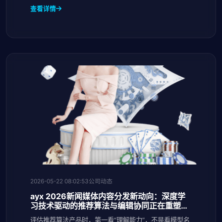
门
查看详情
2026-05-22 08:02:53
公司动态
ayx 2026新闻媒体内容分发新动向：深度学
习技术驱动的推荐算法与编辑协同正在重塑流
量
评估推荐算法产品时，第一看“理解能力”，不是看模型名