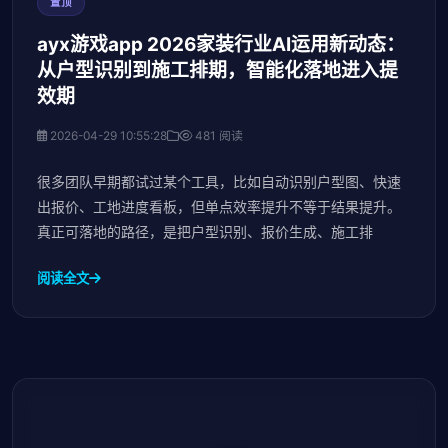
置顶
ayx游戏app 2026家装行业AI运用新动态：
从户型识别到施工排期，智能化落地进入提
效期
2026-04-29 10:55:28
481 阅读
很多团队早期都试过某个工具，比如自动识别户型图、快速
出报价、工地进度看板，但单点效率提升不等于结果提升。
真正可落地的路径，是把户型识别、报价生成、施工排
阅读全文