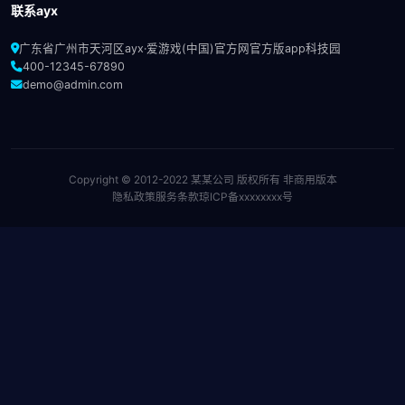
联系ayx
广东省广州市天河区ayx·爱游戏(中国)官方网官方版app科技园
400-12345-67890
demo@admin.com
Copyright © 2012-2022 某某公司 版权所有 非商用版本
隐私政策
服务条款
琼ICP备xxxxxxxx号