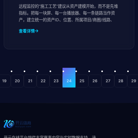
远程监控的“施工工艺”建议从资产建模开始，而不是先堆
指标。把每一块屏、每一台播放器、每一条链路当作资
产，建立统一的资产ID、位置、所属项目/商圈/线路、
查看详情
19
20
21
22
23
24
25
26
27
28
29
开云在线平台提供丰富赛事内容与实时数据支持，涵