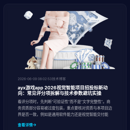
2026-06-09 08:02:53
技术博客
ayx游戏app 2026视觉智能项目招投标新动
向：常见评分项拆解与技术参数避坑实操
看评分项时，先判断“可验证性”而不是“文字完整性”。商
务资质部分容易被过度包装，重点要核对资质与本项目边
界是否一致，例如是通用软件能力还是视觉智能交付能
查看详情