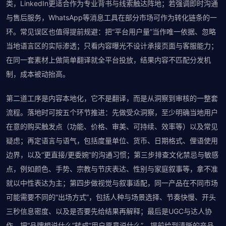
类，LinkedIn更适合作为专业背书与线索触达阵地；若强调即时沟通
与售后服务，WhatsApp等消息工具在部分市场可作为转化链条的一
环。常见误区也值得提前规避：把“平台用户量”当作唯一依据、忽略
当地语言区的实际渗透；只看内容曝光不设计承接页面与客服能力；
在同一套素材上做简单翻译就全平台投放，结果内容不匹配分发机
制，成本被动抬高。
第二道工序是内容本地化，它不是翻译，而是从洞察到审核的一整套
流程。落地时可按五个环节推进：先做受众洞察，至少明确当地用户
在意的购买触发点（功能、价格、审美、可持续、效率等）以及常见
疑虑；再定语言与语气，包括度量单位、货币、日期格式、俚语使用
边界，以及“更直接/更委婉”的沟通习惯；第三步排查文化禁忌与敏感
点，例如颜色、手势、宗教与节庆表达、性别与家庭叙事等，拿不准
就以中性表达为主；第四步做视觉与叙事适配，同一产品在不同市场
可能需要不同的“出场方式”，包括人种与场景选择、节奏快慢、开头
三秒信息密度、以及是否要先给结果再解释；最后是UGC与达人协
作，把“品牌想说什么”转成“用户愿意说什么”，提前给到清晰的产品