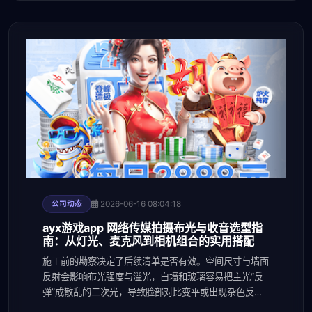
2026-06-16 08:04:18
公司动态
ayx游戏app 网络传媒拍摄布光与收音选型指
南：从灯光、麦克风到相机组合的实用搭配
施工前的勘察决定了后续清单是否有效。空间尺寸与墙面
反射会影响布光强度与溢光，白墙和玻璃容易把主光“反
弹”成散乱的二次光，导致脸部对比变平或出现杂色反
光；