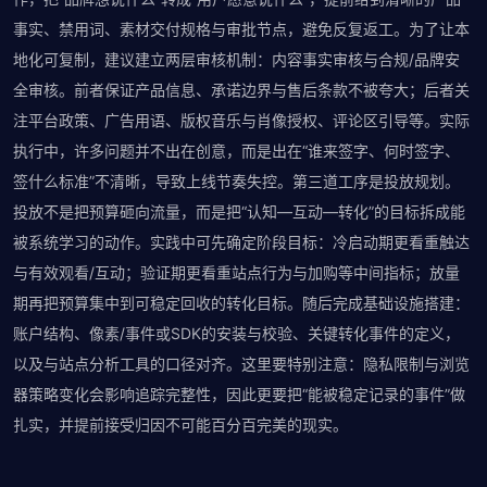
事实、禁用词、素材交付规格与审批节点，避免反复返工。为了让本
地化可复制，建议建立两层审核机制：内容事实审核与合规/品牌安
全审核。前者保证产品信息、承诺边界与售后条款不被夸大；后者关
注平台政策、广告用语、版权音乐与肖像授权、评论区引导等。实际
执行中，许多问题并不出在创意，而是出在“谁来签字、何时签字、
签什么标准”不清晰，导致上线节奏失控。第三道工序是投放规划。
投放不是把预算砸向流量，而是把“认知—互动—转化”的目标拆成能
被系统学习的动作。实践中可先确定阶段目标：冷启动期更看重触达
与有效观看/互动；验证期更看重站点行为与加购等中间指标；放量
期再把预算集中到可稳定回收的转化目标。随后完成基础设施搭建：
账户结构、像素/事件或SDK的安装与校验、关键转化事件的定义，
以及与站点分析工具的口径对齐。这里要特别注意：隐私限制与浏览
器策略变化会影响追踪完整性，因此更要把“能被稳定记录的事件”做
扎实，并提前接受归因不可能百分百完美的现实。