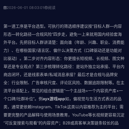
2026-06-01 08:03:01
阅读
第一道工序是平台选型。可执行的筛选顺序建议按“目标人群—内容
形态—转化路径—合规风险”四步走，避免一上来就用国内经验套海
外平台。先把目标人群讲清楚：面向谁（年龄、兴趣、职业、消费能
力）、在哪些国家/语言区、偏什么决策方式（口碑驱动还是功能对
比驱动）。第二步对齐内容形态：你更擅长短视频、长视频、图文种
草还是专业观点？第三步梳理转化路径：是站外独立站承接、平台内
商店闭环，还是线索表单/私域消息承接？最后才是合规与品牌安
全：行业限制、广告审核尺度、评论区风险、数据追踪限制等。在主
流平台适配上，常见的组合逻辑是“一个主战场+一个内容资产库+一
个口碑/社群补位”。例
ayx游戏app
如，偏视觉与生活方式表达的品
类，通常更依赖Instagram、TikTok这类以内容推荐为主的平台；需
要更完整的产品解释与使用场景教育，YouTube等长视频更容易沉淀
“可反复搜索与观看”的内容资产；B2B或高客单决策链条较长的品