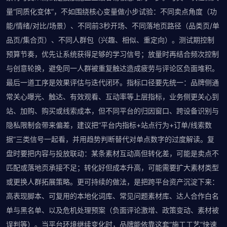
量“同质化变体”，不如围绕核心变量做小步试验：不同卖点角度（功
能/情绪/对比/场景）、不同前3秒开场、不同落地页路径（品类页/单
品页/集合页）、不同人群包（兴趣、相似、重定向）。测试期控制
预算节奏，优先让系统获得足够的学习信号；放量时再结合频次控制
与创意轮换，避免同一人群被重复触达造成疲劳与评论区负面堆积。
最后一道工序是效果评估与迭代闭环。指标口径要先统一：品牌侧通
常关心曝光、触达、有效观看、互动率等上层指标，业务侧更关心到
站、加购、购买或线索成本，但不同平台的归因窗口、跨设备识别与
隐私限制会带来偏差，建议把“平台内指标+站点行为+订单/线索数
据”三类信号一起看，并用趋势判断替代对单点数字的过度解读。复
盘时要把内容与投放联动：某条素材互动高但转化差，可能是卖点不
匹配或落地页承接不足；转化好但成本升高，可能需要扩大素材类型
或更换人群拓展策略。更可持续的做法，是把跨平台资产沉淀下来：
高表现脚本、可复用的本地化词库、常见问题素材库、达人合作白名
单与黑名单、以及危机处理预案（负面评论激增、政策变动、素材被
误判等）。当平台环境继续变化时，品牌能依靠这套“施工工艺”快速