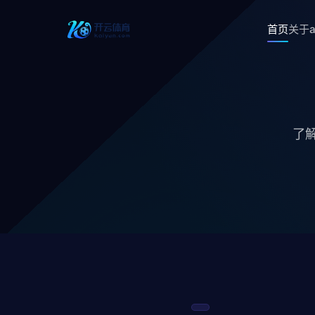
首页
关于a
了解