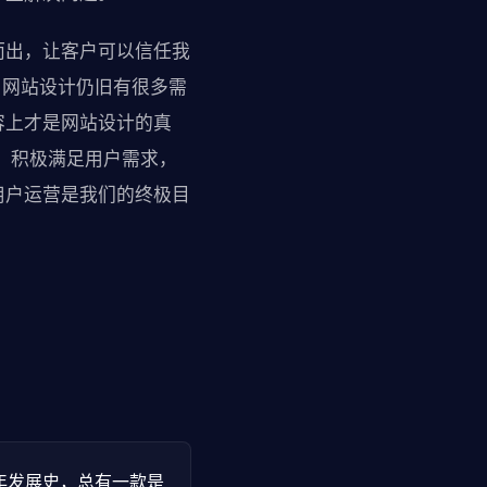
出，让客户可以信任我
，网站设计仍旧有很多需
容上才是网站设计的真
，积极满足用户需求，
用户运营是我们的终极目
0年发展史，总有一款是