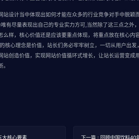
站设计当中体现出如何才能在众多的行业竞争对手中脱颖而
为唯有尽量表现出自己的专业实力方可,当然除了这三点之外
怎么样，核心价值还是应该要重点体现，将重点放在核心内
营的核心理念是价值，站长们务必牢牢树立，一切从用户出发
网站创造价值，实现网站价值循环式增长，让站长运营变成
断。
的五大核心要素
下一篇 : 回顾中国饮料4