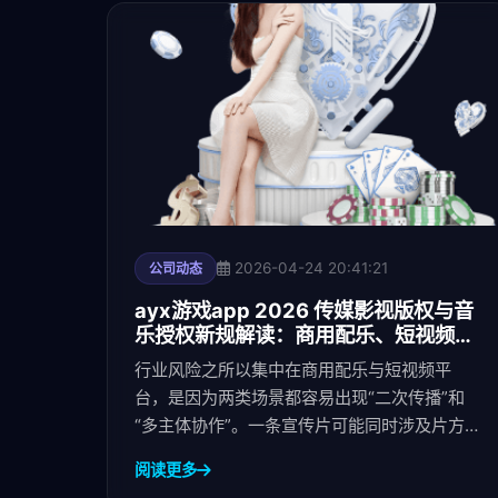
2026-04-24 20:41:21
公司动态
ayx游戏app 2026 传媒影视版权与音
乐授权新规解读：商用配乐、短视频平
台合规要点与避坑清单
行业风险之所以集中在商用配乐与短视频平
台，是因为两类场景都容易出现“二次传播”和
“多主体协作”。一条宣传片可能同时涉及片方、
代理公司、剪辑外包、投放代理
阅读更多