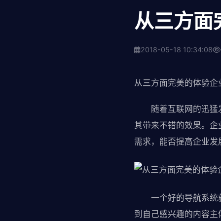
从三方面
2018-05-18 10:34:08
从三方面完美的体验企
随着互联网的迅猛发
其带来不错的效果。企
需求，能否提高企业发
一个好的导航系统就
到自己感兴趣的内容主