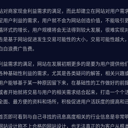
对商家现金利益需求的满足，而此却建立在网站对用户需求
足用户利益的需求，用户就不会为网站创造价值，不能吸引
循环式的增长，用户规模将会无法得到较大发展，很难实现
告是基于网站促进发生交易可能性的大小，交易可能性越大
白白浪费广告费。
益需求的满足，网站在发展初期更多的是要为用户提供他们
各种基础性利益的需求，尤其是各类疑问的解答，相关兴趣
用户能够基于某一种原因留下来，在基础性的工作做好的前
或者开始就将交易与用户的相关需求结合起来，打造一个个
全面、最方便的资料和场所，积极促进用户活跃度的提高和
页即可看到与自己寻找的讯息高度相关的行业信息是非常明
网站设计称不上合格的网站设计，也无法真正的为客户从根