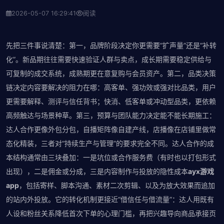
2026-05-07 16:29:41
阅读
先把三件事说清楚：第一，品牌阶段决定你更需要“扩声量”还是“补转
化”。新品期往往需要快速验证人群与卖点，成长期需要稳定供给与
可复制的成交系统，成熟期更在意复购与会员资产。第二，品类决策
链决定内容要解决的阻力在哪：高客单、强功效或强对比品类，用户
更需要解释、测评与信任背书；快消、低客单或冲动型品类，更依赖
高频触达与场景种草。第三，预算与团队能力决定能不能长期施工：
达人合作更像外包分包，自播矩阵像自建产线，店播像在店铺里做常
态化精装，三者对“持续生产与管理”的要求完全不同。达人合作的成
本结构通常由三块叠加：一是坑位或合作服务费（有时也以打包形式
出现），二是佣金或分成，三是内容制作与投放的隐性成本
ayx游戏
app
，包括寄样、脚本沟通、素材二次剪辑、以及为放大效果而追加
的站内外投放。它的转化机制更接近“借信任与借流量”：达人用既有
人设和粉丝关系降低首次下单的心理门槛，再把兴趣导向商品承接页