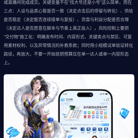
或直播间完成成交。关键变量不在“找大号还是小号”这么简单，而在
三点：人设与品类心智是否一致（决定点击后的停留与转化）、供给
是否稳定（决定能否连续接单与复投）、货盘与利益分配是否合理
（决定达人是否愿意在脚本与节奏上真正投入）。风险控制上要把
“交付物”施工化：明确发布时间、内容形式、关键卖点与禁区、可复
用素材权利、以及异常情况的补救条款；同时用小规模试单验证转化
路径，再放大，不要一开始就把预算压在单一达人或单一内容形态
上。