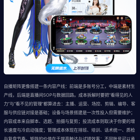
自播矩阵更像搭建一条内容产线：前端是多账号分工，中端是素材生
产线，后端是直播间SOP与数据回路。成本拆解时要把“看得见的人
力”与“看不见的管理”都算进去：主播、运营、场控、剪辑、编导、客
服与供应链对接是基础；设备与场景搭建是一次性投入但需要维护；
内容成本来自脚本、选题、拍摄与复剪；投流成本则取决于你要的增
长速度与冷启动强度；管理成本体现在排班、培训、话术统一、质检
与复盘节奏。矩阵的价值在于提高触达与试错效率：不同账号可以承