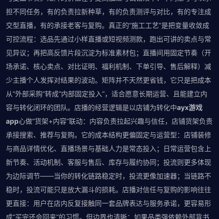
担不同任务，有的负责拉新种草，有的负责测评与对比，有的专注成
交型直播，有的承接老客与复购。真正的“施工工艺”是把变量收敛成
可控流程：选品先通过小样直播或短视频测款，跑出可讲的卖点与常
见异议；再把高反馈片段沉淀为标准素材包；直播间用固定节奏（开
场承诺、核心卖点、对比证明、福利机制、下单引导、售后解释）减
少主播个人发挥对结果的波动。矩阵并不天然更省钱，它只是把成本
从“外部采购”转成“内部固定投入”，适合愿意长期运营、且能建立内
容与转化闭环的团队。店播的经营逻辑是以店铺为转化中
ayx游戏
app
心做“货架+内容”联动：内容负责拉起兴趣与信任，店铺货架负责
承接搜索、推荐与复购。它的成本结构更偏固定与运营型：店铺装修
与商品详情优化、直播场景与基础人力是常态投入；日常运营包含上
新节奏、活动机制、客服与售后、库存与履约协同；投流则更多体现
为边际调节——当你的转化链路稳定时，投流更像加速器；当链路不
稳时，投流可能只是放大漏斗的损耗。店播对信任与复购的影响往往
更直接：用户在店内反复接触同一套品牌表达与服务承诺，更容易形
成“买完还会回来”的习惯。但边界也清晰：如果品类强依赖外部背书