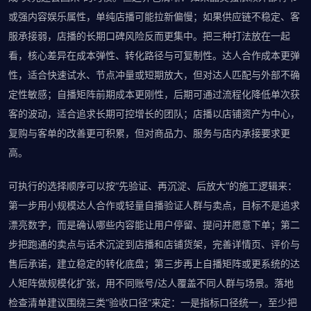
或强内容娱乐属性，单纯店播可能拉新偏慢；如果供应链不稳定、客
服承接弱，店播的长期口碑风险反而更集中。把三种打法放在一起
看，核心差异在成本弹性、转化路径与可复制性。达人合作成本更弹
性，适合快速试水、节点冲量或短期放大，但对达人匹配与外部不确
定性敏感；自播矩阵前期成本更刚性，后期可通过流程化降低单次获
客的波动，适合追求长期可控增长的团队；店播以店铺资产为中心，
复购与客单的改善更可积累，但对商品力、服务与店内承接要求更
高。
可执行的选择顺序可以按“先验证、再沉淀、后放大”的施工逻辑来：
第一步用小规模达人合作或轻量自播验证人群与卖点，目标不是追求
漂亮数字，而是确认哪些内容能让用户停留、提问并愿意下单；第二
步把跑通的卖点与话术沉淀到店播和店铺货架，完善详情页、评价与
售后承诺，建立稳定的转化底盘；第三步再上自播矩阵或更系统的达
人矩阵做规模化扩张，用不同账号/达人覆盖不同人群与场景。落地
检查清单建议围绕三类“验收口径”来定：一是指标口径统一，至少把