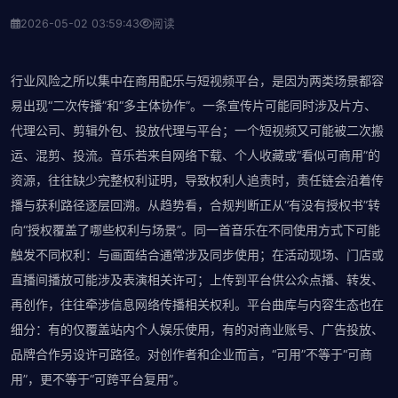
2026-05-02 03:59:43
阅读
行业风险之所以集中在商用配乐与短视频平台，是因为两类场景都容
易出现“二次传播”和“多主体协作”。一条宣传片可能同时涉及片方、
代理公司、剪辑外包、投放代理与平台；一个短视频又可能被二次搬
运、混剪、投流。音乐若来自网络下载、个人收藏或“看似可商用”的
资源，往往缺少完整权利证明，导致权利人追责时，责任链会沿着传
播与获利路径逐层回溯。从趋势看，合规判断正从“有没有授权书”转
向“授权覆盖了哪些权利与场景”。同一首音乐在不同使用方式下可能
触发不同权利：与画面结合通常涉及同步使用；在活动现场、门店或
直播间播放可能涉及表演相关许可；上传到平台供公众点播、转发、
再创作，往往牵涉信息网络传播相关权利。平台曲库与内容生态也在
细分：有的仅覆盖站内个人娱乐使用，有的对商业账号、广告投放、
品牌合作另设许可路径。对创作者和企业而言，“可用”不等于“可商
用”，更不等于“可跨平台复用”。