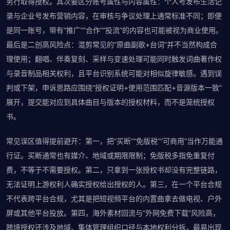
另行取得授权。其次要区分账号属性与内容属性：个人号发布生活记
录与企业号发布营销内容，在审核与争议处理上通常标准不同；即便
是同一账号，带有“推广”“合作”“投流”的内容也可能被视为商业使用。
最后是二创高风险点：混剪常见的“原曲副歌+台词”并不当然构成合
理使用；翻唱、伴奏复刻、采样与变速处理可能同时触发词曲著作权
与录音制品相关权利，且平台识别系统可能对相似旋律敏感。遇到误
判或下架，申诉思路应围绕“授权证明+使用范围匹配+音源版本一致”
展开，提交能对应到具体曲目与版本的授权材料，而不是笼统授权
书。
常见误区值得提前避开：第一，把“买断”“免版税”“可商用”当作万能通
行证。买断通常也有媒介、地域或期限限制；免版税多指免重复付
费，不等于不需要授权。第二，只拿到一张授权书却没有完整链路，
无法证明上游权利人确实授权给出授权的人。第三，在一个平台合规
不代表跨平台合规，尤其是把短视频平台的内置曲拿去做电视、户外
屏或其他平台投放。第四，海外素材回流与“外网免费下载”风险高，
跨境授权还涉及地域、集体管理组织口径与本地权利分拆，最易出现