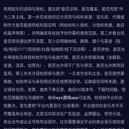
商用配乐的选购与授权，建议把“能否证明、能否覆盖、能否兜底”作
为三条主线。第一步先核验供应方资质与权利来源：音乐库、代理或
制作方是否能提供权利链证明（例如权利人授权、分授权依据、曲目
权属声明等），并明确其有权授予你所需的使用范围。第二步看合同
是否把关键边界写清楚，至少应明确地域、期限、媒介与渠道（院
线/电视/OTT/短视频/社媒/电梯屏/线下活动等）、是否排他、是否允
许再授权及转授权给外包与投放代理、是否允许剪辑改编（含截取、
变速、混音、加旁白）、是否允许用于广告与带货、是否允许跨项目
复用。第三步关注侵权担保与救济：一旦发生权利主张，是否提供替
换曲、协助举证与承担相应责任或费用安排。证据留存同样关键，建
议保存合同、发票、曲库下单记录、曲目ID/版本号、下载时间戳、授
权范围截图与沟通邮件，确保
ayx游戏app
可追溯。短视频平台的合
规要点，首先要把“平台内置音乐”分层看待：平台提供的音乐并不天
然覆盖商业用途，尤其当内容涉及广告投放、品牌露出、带货分成、
商业合作或企业号矩阵运营时，往往需要满足平台的商业音乐规则或