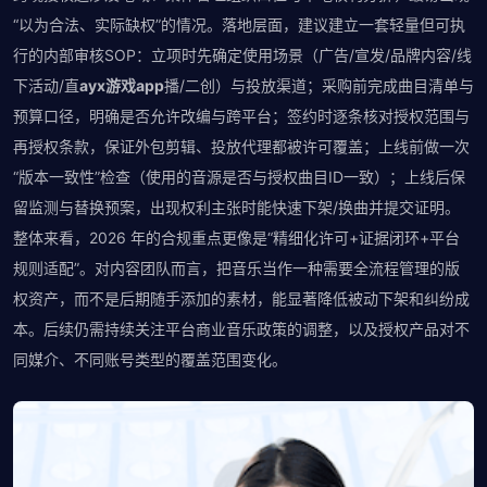
“以为合法、实际缺权”的情况。落地层面，建议建立一套轻量但可执
行的内部审核SOP：立项时先确定使用场景（广告/宣发/品牌内容/线
下活动/直
ayx游戏app
播/二创）与投放渠道；采购前完成曲目清单与
预算口径，明确是否允许改编与跨平台；签约时逐条核对授权范围与
再授权条款，保证外包剪辑、投放代理都被许可覆盖；上线前做一次
“版本一致性”检查（使用的音源是否与授权曲目ID一致）；上线后保
留监测与替换预案，出现权利主张时能快速下架/换曲并提交证明。
整体来看，2026 年的合规重点更像是“精细化许可+证据闭环+平台
规则适配”。对内容团队而言，把音乐当作一种需要全流程管理的版
权资产，而不是后期随手添加的素材，能显著降低被动下架和纠纷成
本。后续仍需持续关注平台商业音乐政策的调整，以及授权产品对不
同媒介、不同账号类型的覆盖范围变化。