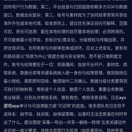
回传用户行为数据；第二，平台投放与归因链路依赖多方SDK与数据
接口，数据去向复杂；第三，账号与素材库为了协同效率常常共享给
海外外包或本地代理。取舍原则上，建议优先保证目的可解释、范围
可控、责任可追溯：能在本地处理的就尽量本地处理；必须跨境的，
尽可能做最小化字段、去标识化/匿名化、分级授权与传输加密，并
把合规评估、合同条款与内部审批串成闭环。应对上述变化，更有效
的路径是以“场景为中心”搭建合规与安全架构，而不是只堆制度文
件。账号与权限要先于一切：把直播间、投放平台开户、素材库、舆
情系统、数据仓库等关键系统纳入统一身份与权限管理，做到按岗位
最小授权、离职即时回收、敏感操作二次确认。数据分级分类要落到
可执行的映射表：哪些是个人信息、敏感个人信息、重要业务数据、
商业秘密，分别允许哪些系统、哪些角色、哪些场景调用。日志
ayx
游戏app
审计与可追溯能力是“可证明”的底座。很多团队有日志但不
成体系：缺字段、缺关联、缺保留策略，出事时无法还原谁在何时导
出了什么。建议围绕“采集—导出—共享—删除—跨境”五类关键动作
设定统一审计要求，并结合异常行为监测（如批量导出、异地登录、