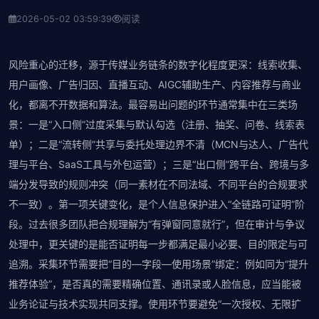
2026-05-02 03:59:39
阅读
风险重心的迁移，源于传媒业务链条的数字化程度更深：线索收集、
用户画像、广告归因、直播互动、AIGC辅助生产、内容推荐与商业
化，都离不开数据和算法。最容易出问题的环节通常集中在三类场
景：一是“入口侧”过度采集与默认勾选（注册、抽奖、问卷、线索表
单）；二是“流转侧”共享与委托处理边界不清（MCN与达人、广告代
理与平台、SaaS工具与外包运营）；三是“出口侧”跨平台、跨境与多
端分发导致的规则冲突（同一素材在不同法域、不同平台的合规要求
不一致）。第一项关键变化，是个人信息保护进入“全链路可证明”阶
段。过去很多团队把合规理解为“有弹窗同意就行”，但在审计与争议
处理中，更关键的是能否证明每一步都满足最小必要、目的限定与可
追溯。采集环节需要把“目的—字段—使用场景”绑定：例如同为“提升
推荐体验”，是否真的需要精确位置、通讯录或人脸信息，应当能被
业务论证与技术实现共同支撑。使用环节要避免“一次授权、无限扩