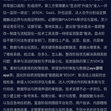
异常接口调用）形成闭环。第三方管理要从“签合同”升级为“准入—评
估—监控—退出”：对SDK、SaaS、外包运营、达人合作分别设定数
据触达边界与合规证明材料，必要时做PIA/DPIA等评估与复核，至少
保证责任可分、证据可留。落地实施上，建议按“现状盘点—差距整
改—制度与流程固化—技术工具支撑—持续监测复盘”推进。盘点阶
段不要只问法务或安全部门，而要拉上产品、运营、投放、内容审
核、数据与商业化团队，把关键场景画成数据流：数据从哪里来、进
了哪些系统、给过谁、存多久、怎么删。整改阶段优先解决高频高损
问题：表单与活动的授权与字段最小化、投放链路的第三方SDK治
理、素材与线索库的权限收敛、跨境协作的审批与数据边
ayx游戏
app
界。固化阶段把流程做成“能跑起来”的SOP：新活动上线前的合
规检查、新接入SDK的评估与备案、达人/代理合作的标准条款与交
付验收、数据导出与跨境申请的审批链。技术支撑不必一步到位，但
至少建立统一账号体系、权限分层、审计与告警、数据脱敏与水印、
以及应急响应机制。复盘阶段则围绕平台处罚、用户投诉、内部稽核
与攻防演练结果，定期更新规则库与风险清单。不同业态的优先级可