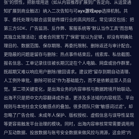
张”的惯性，把新增用途（如从内容推荐扩展到广告定向、从运营通
知扩展到商业触达）纳入二次告知与可
ayx游戏app
选择机制。共
享、委托处理与联合运营是传媒行业的高风险区。常见误区包括：把
第三方SDK、广告监测、反作弊、客服系统等“默认当作工具”而忽略
其独立处理活动；或者合同里写了“保密”就以为足够，却没有明确处
理目的、数据范围、保存期限、再委托限制、删除返还与审计配合。
更隐蔽的问题是留存与删除：热点事件结束后，线索库、私信截图、
报名信息、工单记录往往被长期沉淀在个人电脑、网盘或协作群里，
既超期又难以响应用户删除/撤回请求。建议把“留存到期自动清理、
人工例外审批、删除可验证”作为基础能力，而不是依赖运营人员自
觉。第二项关键变化，是出海业务的内容审核与数据跨境开始联动。
出海不只是把中文内容翻译成外语，更涉及多法域的内容规范、平台
规则与本地社会文化敏感点的叠加。很多团队只做“敏感词过滤”，却
忽略了广告合规、未成年人保护、版权授权、虚假信息与误导性呈现
等更容易触发平台治理的模块。同时，出海内容审核常常需要调用用
户互动数据、投放数据与账号安全数据来做风控与溯源，这会把“内