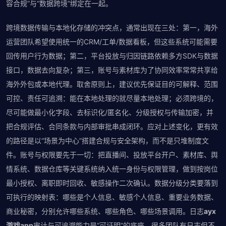
容合规”与“数据跨境”绑定在一起。
跨境数据传输与本地化存储的冲突点，通常出现在三处：第一，海外
运营团队希望使用统一的CRM/工单/数据看板，但这些系统可能需要
回传用户行为数据；第二，平台投放与归因链路依赖多方SDK与数据
接口，数据去向复杂；第三，账号与素材库为了协同效率常常共享给
海外外包或本地代理。取舍原则上，建议优先保证目的可解释、范围
可控、责任可追溯：能在本地处理的就尽量本地处理；必须跨境的，
尽可能做最小化字段、去标识化/匿名化、分级授权与传输加密，并
把合规评估、合同条款与内部审批串成闭环。应对上述变化，更有效
的路径是以“场景为中心”搭建合规与安全架构，而不是只堆制度文
件。账号与权限要先于一切：把直播间、投放平台开户、素材库、舆
情系统、数据仓库等关键系统纳入统一身份与权限管理，做到按岗位
最小授权、离职即时回收、敏感操作二次确认。数据分级分类要落到
可执行的映射表：哪些是个人信息、敏感个人信息、重要业务数据、
商业秘密，分别允许哪些系统、哪些角色、哪些场景调用。日志
ayx
游戏app
审计与可追溯能力是“可证明”的底座。很多团队有日志但不