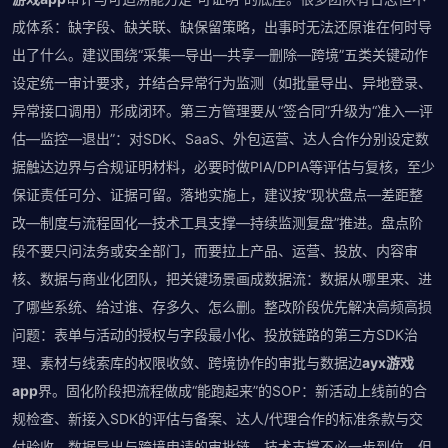
成体系：缺字段、缺关联、缺保留策略，出事时无法还原谁在何时导
出了什么。建议围绕“采集—导出—共享—删除—跨境”五类关键动作
设定统一审计要求，并结合异常行为监测（如批量导出、异地登录、
异常接口调用）形成闭环。第三方管理要从“签合同”升级为“准入—评
估—监控—退出”：对SDK、SaaS、外包运营、达人合作分别设定数
据触达边界与合规证明材料，必要时做PIA/DPIA等评估与复核，至少
保证责任可分、证据可留。落地实施上，建议按“现状盘点—差距整
改—制度与流程固化—技术工具支撑—持续监测复盘”推进。盘点阶
段不要只问法务或安全部门，而要拉上产品、运营、投放、内容审
核、数据与商业化团队，把关键场景画成数据流：数据从哪里来、进
了哪些系统、给过谁、存多久、怎么删。整改阶段优先解决高频高损
问题：表单与活动的授权与字段最小化、投放链路的第三方SDK治
理、素材与线索库的权限收敛、跨境协作的审批与数据边
ayx游戏
app
界。固化阶段把流程做成“能跑起来”的SOP：新活动上线前的合
规检查、新接入SDK的评估与备案、达人/代理合作的标准条款与交
付验收、数据导出与跨境申请的审批链。技术支撑不必一步到位，但