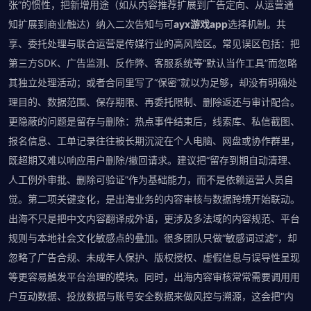
张”的惯性，把新增用途（如从内容推荐扩展到广告定向、从运营通
知扩展到商业触达）纳入二次告知与可
ayx游戏app
选择机制。共
享、委托处理与联合运营是传媒行业的高风险区。常见误区包括：把
第三方SDK、广告监测、反作弊、客服系统等“默认当作工具”而忽略
其独立处理活动；或者合同里写了“保密”就以为足够，却没有明确处
理目的、数据范围、保存期限、再委托限制、删除返还与审计配合。
更隐蔽的问题是留存与删除：热点事件结束后，线索库、私信截图、
报名信息、工单记录往往被长期沉淀在个人电脑、网盘或协作群里，
既超期又难以响应用户删除/撤回请求。建议把“留存到期自动清理、
人工例外审批、删除可验证”作为基础能力，而不是依赖运营人员自
觉。第二项关键变化，是出海业务的内容审核与数据跨境开始联动。
出海不只是把中文内容翻译成外语，更涉及多法域的内容规范、平台
规则与本地社会文化敏感点的叠加。很多团队只做“敏感词过滤”，却
忽略了广告合规、未成年人保护、版权授权、虚假信息与误导性呈现
等更容易触发平台治理的模块。同时，出海内容审核常常需要调用用
户互动数据、投放数据与账号安全数据来做风控与溯源，这会把“内