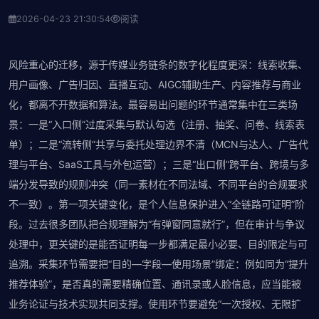
2026-04-23 21:30:54
阅读
风险重心的迁移，源于传媒业务链条的数字化程度更深：线索收集、
用户画像、广告归因、直播互动、AIGC辅助生产、内容推荐与商业
化，都离不开数据和算法。最容易出问题的环节通常集中在三类场
景：一是“入口侧”过度采集与默认勾选（注册、抽奖、问卷、线索表
单）；二是“流转侧”共享与委托处理边界不清（MCN与达人、广告代
理与平台、SaaS工具与外包运营）；三是“出口侧”跨平台、跨境与多
端分发导致的规则冲突（同一素材在不同法域、不同平台的合规要求
不一致）。第一项关键变化，是个人信息保护进入“全链路可证明”阶
段。过去很多团队把合规理解为“有弹窗同意就行”，但在审计与争议
处理中，更关键的是能否证明每一步都满足最小必要、目的限定与可
追溯。采集环节需要把“目的—字段—使用场景”绑定：例如同为“提升
推荐体验”，是否真的需要精确位置、通讯录或人脸信息，应当能被
业务论证与技术实现共同支撑。使用环节要避免“一次授权、无限扩