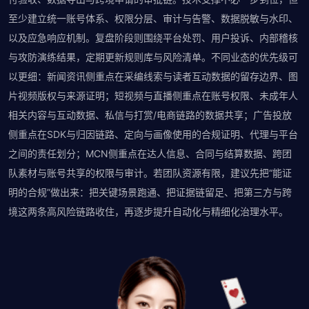
至少建立统一账号体系、权限分层、审计与告警、数据脱敏与水印、
以及应急响应机制。复盘阶段则围绕平台处罚、用户投诉、内部稽核
与攻防演练结果，定期更新规则库与风险清单。不同业态的优先级可
以更细：新闻资讯侧重点在采编线索与读者互动数据的留存边界、图
片视频版权与来源证明；短视频与直播侧重点在账号权限、未成年人
相关内容与互动数据、私信与打赏/电商链路的数据共享；广告投放
侧重点在SDK与归因链路、定向与画像使用的合规证明、代理与平台
之间的责任划分；MCN侧重点在达人信息、合同与结算数据、跨团
队素材与账号共享的权限与审计。若团队资源有限，建议先把“能证
明的合规”做出来：把关键场景跑通、把证据链留足、把第三方与跨
境这两条高风险链路收住，再逐步提升自动化与精细化治理水平。